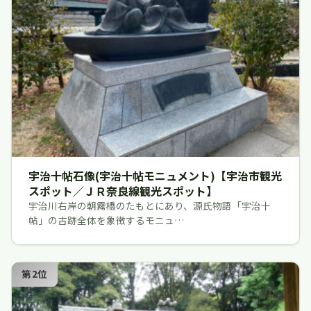
宇治十帖石像(宇治十帖モニュメント)【宇治市観光
スポット／ＪＲ奈良線観光スポット】
宇治川右岸の朝霧橋のたもとにあり、源氏物語「宇治十
帖」の古跡全体を象徴するモニュ…
第2位