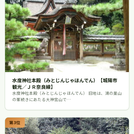
水度神社本殿（みとじんじゃほんでん）【城陽市
観光／ＪＲ奈良線】
水度神社本殿（みとじんじゃほんでん） 旧地は、鴻の巣山
の峯続きにあたる大神宮山で…
第3位