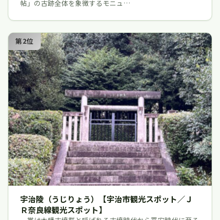
帖」の古跡全体を象徴するモニュ…
第2位
宇治陵（うじりょう）【宇治市観光スポット／Ｊ
Ｒ奈良線観光スポット】
一帯は木幡古墳群と呼ばれる古墳時代から平安時代に至る