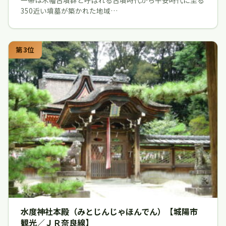
350近い墳墓が築かれた地域…
第3位
水度神社本殿（みとじんじゃほんでん）【城陽市
観光／ＪＲ奈良線】