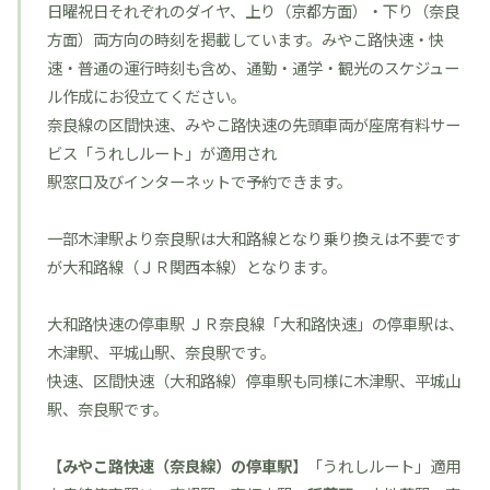
日曜祝日それぞれのダイヤ、上り（京都方面）・下り（奈良
方面）両方向の時刻を掲載しています。みやこ路快速・快
速・普通の運行時刻も含め、通勤・通学・観光のスケジュー
ル作成にお役立てください。
奈良線の区間快速、みやこ路快速の先頭車両が座席有料サー
ビス「
うれしルート
」が適用され
駅窓口及びインターネットで予約できます。
一部木津駅より奈良駅は大和路線となり乗り換えは不要です
が大和路線（
ＪＲ関西本線
）となります。
大和路快速の停車駅 ＪＲ奈良線「大和路快速」の停車駅は、
木津駅、平城山駅、奈良駅です。
快速、区間快速（大和路線）停車駅も同様に木津駅、平城山
駅、奈良駅です。
【
みやこ路快速（奈良線）の停車駅
】「
うれしルート
」適用