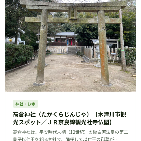
神社・お寺
高倉神社（たかくらじんじゃ）【木津川市観
光スポット／ＪＲ奈良線観光社寺仏閣】
高倉神社は、平安時代末期（12世紀）の後白河法皇の第二
皇子以仁王を祀る神社で、隣接して以仁王の御墓が…