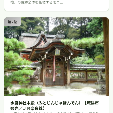
帖」の古跡全体を象徴するモニュ…
第2位
水度神社本殿（みとじんじゃほんでん）【城陽市
観光／ＪＲ奈良線】