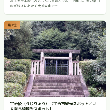
水度神社本殿（みとじんじゃほんでん） 旧地は、鴻の巣山
の峯続きにあたる大神宮山で…
第3位
宇治陵（うじりょう）【宇治市観光スポット／Ｊ
Ｒ奈良線観光スポット】