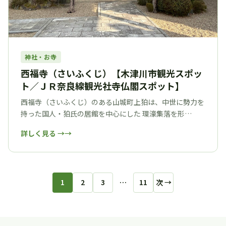
神社・お寺
西福寺（さいふくじ）【木津川市観光スポッ
ト／ＪＲ奈良線観光社寺仏閣スポット】
西福寺（さいふくじ）のある山城町上狛は、中世に勢力を
持った国人・狛氏の居館を中心にした 環濠集落を形…
詳しく見る →
1
2
3
…
11
次 →