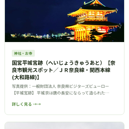
神社・お寺
国営平城宮跡（へいじょうきゅうあと）【奈
良市観光スポット／ＪＲ奈良線・関西本線
(大和路線)】
写真提供：一般財団法人 奈良県ビジターズビューロー
【平城宮跡】 平城京は唐の長安にならって造られた…
詳しく見る →