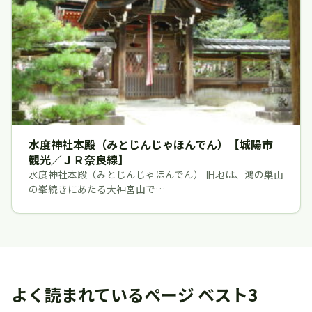
水度神社本殿（みとじんじゃほんでん）【城陽市
観光／ＪＲ奈良線】
水度神社本殿（みとじんじゃほんでん） 旧地は、鴻の巣山
の峯続きにあたる大神宮山で…
よく読まれているページ ベスト3