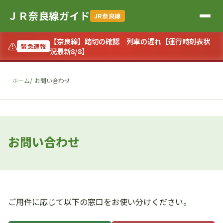
ＪＲ奈良線ガイド
JR奈良線
【奈良線】踏切の確認 列車の遅れ【運行時刻表状
⚠
緊急速報
況最新8/8】
ホーム
お問い合わせ
お問い合わせ
ご用件に応じて以下の窓口をお使い分けください。