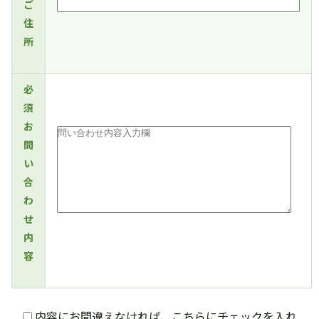
ご
住
所
必
須
お
問
い
合
わ
せ
内
容
内容にお間違えなければ、こちらにチェックを入れ