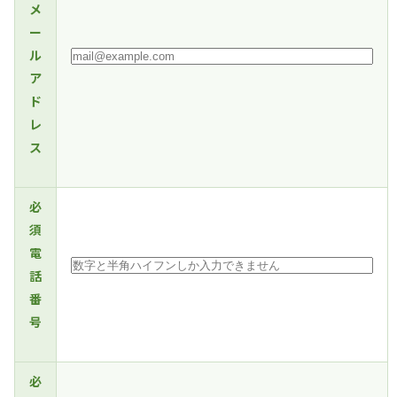
メ
ー
ル
ア
ド
レ
ス
必
須
電
話
番
号
必