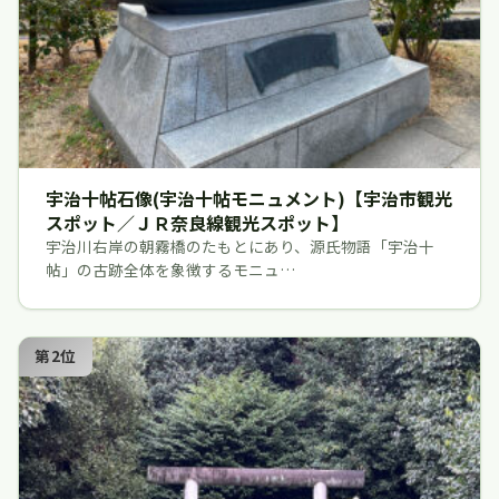
宇治十帖石像(宇治十帖モニュメント)【宇治市観光
スポット／ＪＲ奈良線観光スポット】
宇治川右岸の朝霧橋のたもとにあり、源氏物語「宇治十
帖」の古跡全体を象徴するモニュ…
第2位