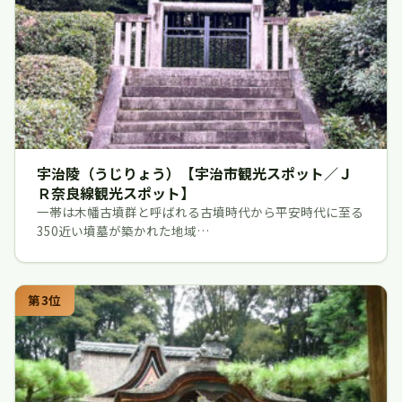
宇治陵（うじりょう）【宇治市観光スポット／Ｊ
Ｒ奈良線観光スポット】
一帯は木幡古墳群と呼ばれる古墳時代から平安時代に至る
350近い墳墓が築かれた地域…
第3位