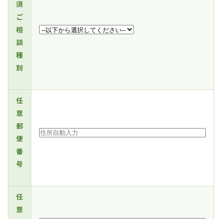
須
ご
相
談
種
別
任
意
郵
便
番
号
任
意