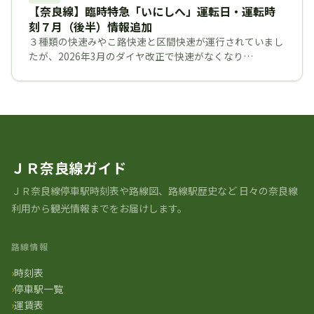
【奈良線】臨時特急「いにしへ」運転日・運転時
刻７月（後半）情報追加
３種類の快速みやこ路快速と区間快速が運行されていまし
たが、2026年3月のダイヤ改正で快速がなくなり…
ＪＲ奈良線ガイド
ＪＲ奈良線停車駅時刻表や路線図、路線駅歴史など ⽇々の奈良線
利⽤から観光情報までをお届けします。
路線情報
時刻表
停車駅一覧
運賃表