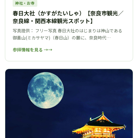
神社・お寺
春日大社（かすがたいしゃ）【奈良市観光／
奈良線・関西本線観光スポット】
写真提供： フリー写真 春日大社のはじまりは神山である
御蓋山(ミカサヤマ)（春日山）の麓に、奈良時代…
参拝情報を見る →