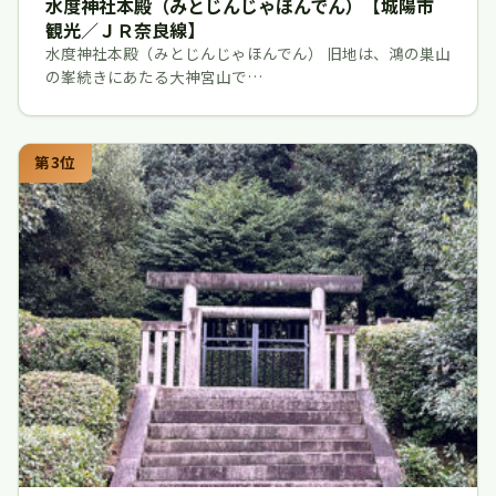
水度神社本殿（みとじんじゃほんでん）【城陽市
観光／ＪＲ奈良線】
水度神社本殿（みとじんじゃほんでん） 旧地は、鴻の巣山
の峯続きにあたる大神宮山で…
第3位