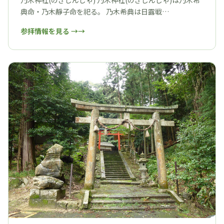
乃木神社(のぎじんじゃ) 乃木神社(のぎじんじゃ)は乃木希
典命・乃木靜子命を祀る。 乃木希典は日露戦…
参拝情報を見る →