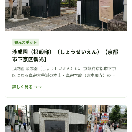
観光スポット
渉成園（枳殻邸）（しょうせいえん）【京都
市下京区観光】
渉成園 渉成園（しょうせいえん）は、京都府京都市下京
区にある真宗大谷派の本山・真宗本廟（東本願寺）の…
詳しく見る →