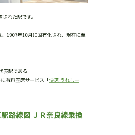
置された駅です。
、1907年10月に国有化され、現在に至
の代表駅である。
)に有料座席サービス「
快速 うれしー
停車駅路線図 ＪＲ奈良線乗換