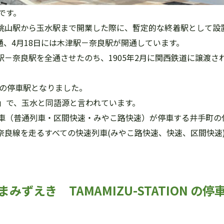
です。
が桃山駅から玉水駅まで開業した際に、暫定的な終着駅として設
通、4月18日には木津駅－奈良駅が開通しています。
駅－奈良駅を全通させたのち、1905年2月に関西鉄道に譲渡され
速の停車駅となりました。
」で、玉水と同語源と言われています。
全列車（普通列車・区間快速・みやこ路快速）が停車する井手町
、奈良線を走るすべての快速列車(みやこ路快速、快速、区間快速
ずえき TAMAMIZU-STATION の