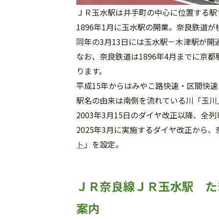
ＪＲ玉水駅は井手町の中心に位置する駅
1896年1月に玉水駅の開業。奈良鉄道
同年の3月13日には玉水駅－木津駅が開
なお、奈良鉄道は1896年4月までに京都
ります。
平成15年からはみやこ路快速・区間快
駅名の由来は南側を流れている川「玉川
2003年3月15日のダイヤ改正以降、
2025年3月に実施するダイヤ改正から
ト
」を設定。
ＪＲ奈良線ＪＲ玉水駅 たまみ
案内