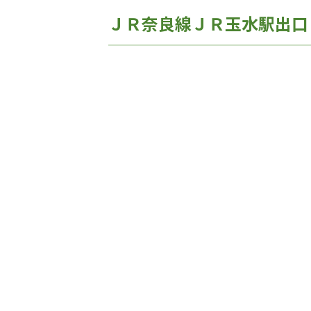
ＪＲ奈良線ＪＲ玉水駅出口・