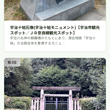
宇治十帖石像(宇治十帖モニュメント)【宇治市観光
スポット／ＪＲ奈良線観光スポット】
宇治川右岸の朝霧橋のたもとにあり、源氏物語「宇治十
帖」の古跡全体を象徴するモニュ…
第2位