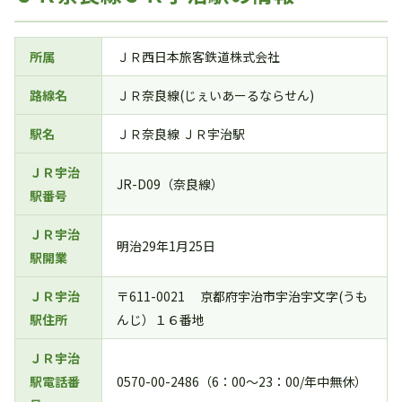
所属
ＪＲ西日本旅客鉄道株式会社
路線名
ＪＲ奈良線(じぇいあーるならせん)
駅名
ＪＲ奈良線 ＪＲ宇治駅
ＪＲ宇治
JR-D09（奈良線）
駅番号
ＪＲ宇治
明治29年1月25日
駅開業
ＪＲ宇治
〒611-0021 京都府宇治市宇治宇文字(うも
駅住所
んじ）１６番地
ＪＲ宇治
駅電話番
0570-00-2486（6：00～23：00/年中無休）