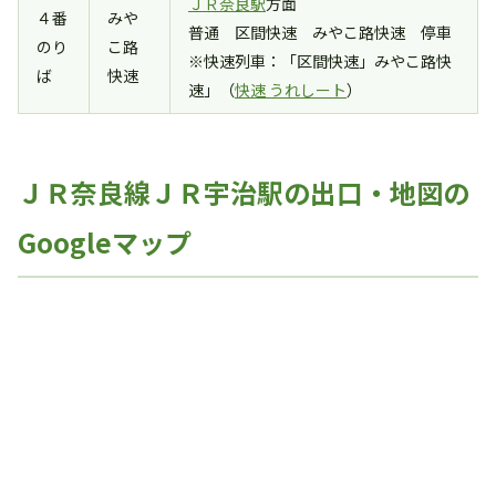
ＪＲ奈良駅
方面
４番
みや
普通 区間快速 みやこ路快速 停車
のり
こ路
※快速列車：「区間快速」みやこ路快
ば
快速
速」（
快速 うれしート
）
ＪＲ奈良線ＪＲ宇治駅の出口・地図の
Googleマップ