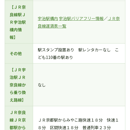
【ＪＲ奈
良線駅Ｊ
宇治駅構内
宇治駅バリアフリー情報
／
ＪＲ奈
Ｒ宇治駅
良線運賃表一覧
構内情
報】
駅スタンプ設置あり 駅レンタカーなし こ
その他
ども110番の駅あり
【ＪＲ宇
治駅ＪＲ
奈良線か
なし
ら乗り換
え路線】
ＪＲ奈良
線ＪＲ京
ＪＲ京都駅からみやこ路快速１８分 快速１
都駅から
８分 区間快速１８分 普通列車２３分