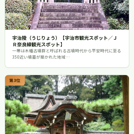
宇治陵（うじりょう）【宇治市観光スポット／Ｊ
Ｒ奈良線観光スポット】
一帯は木幡古墳群と呼ばれる古墳時代から平安時代に至る
350近い墳墓が築かれた地域…
第3位