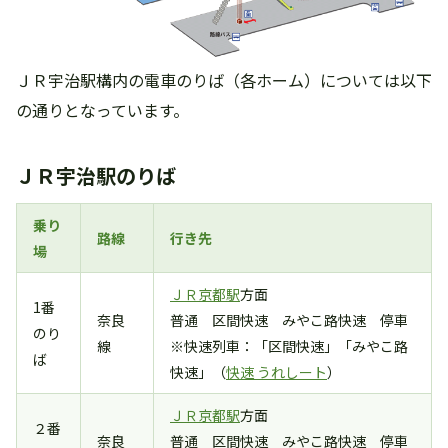
ＪＲ宇治駅構内の電車のりば（各ホーム）については以下
の通りとなっています。
ＪＲ宇治駅のりば
乗り
路線
行き先
場
ＪＲ京都駅
方面
1番
奈良
普通 区間快速 みやこ路快速 停車
のり
線
※快速列車：「区間快速」「みやこ路
ば
快速」（
快速 うれしート
）
ＪＲ京都駅
方面
２番
奈良
普通 区間快速 みやこ路快速 停車