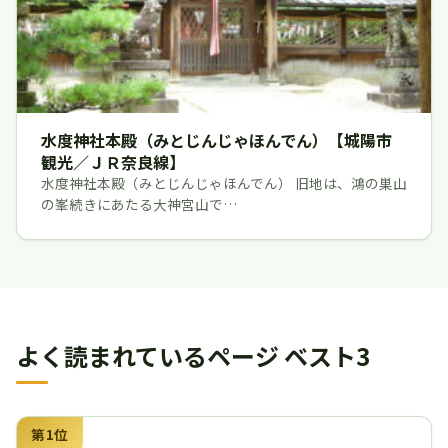
水度神社本殿（みとじんじゃほんでん）【城陽市
観光／ＪＲ奈良線】
水度神社本殿（みとじんじゃほんでん） 旧地は、鴻の巣山
の峯続きにあたる大神宮山で…
よく読まれているページ ベスト3
第1位