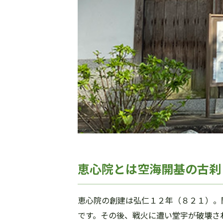
恵心院とは空海開基の古刹
恵心院の創建は弘仁１２年（８２１）。
です。その後、戦火に遭い堂宇が破壊さ