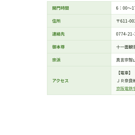
開門時間
6：00～1
住所
〒611-
連絡先
0774-21-
御本尊
十一面観
宗派
真言宗智
【電車】
アクセス
ＪＲ奈良
京阪電鉄