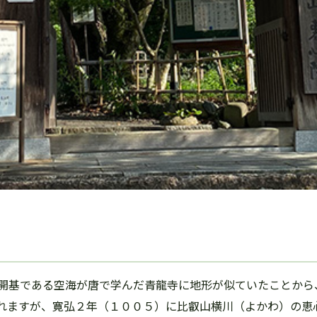
開基である空海が唐で学んだ青龍寺に地形が似ていたことから
れますが、寛弘２年（１００５）に比叡山横川（よかわ）の恵