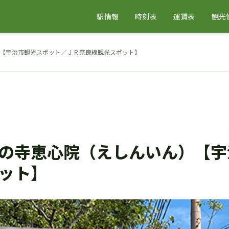
駅情報
時刻表
運賃表
観光
【宇治市観光スポット／ＪＲ奈良線観光スポット】
の寺恵心院（えしんいん）【宇
ット】