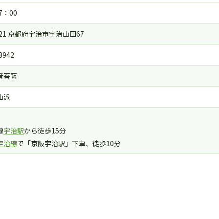
7：00
0021 京都府宇治市宇治山田67
3942
音菩薩
山派
線
宇治駅
から徒歩15分
宇治線
で「京阪宇治駅」下車、徒歩10分