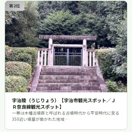
第2位
宇治陵（うじりょう）【宇治市観光スポット／Ｊ
Ｒ奈良線観光スポット】
一帯は木幡古墳群と呼ばれる古墳時代から平安時代に至る
350近い墳墓が築かれた地域…