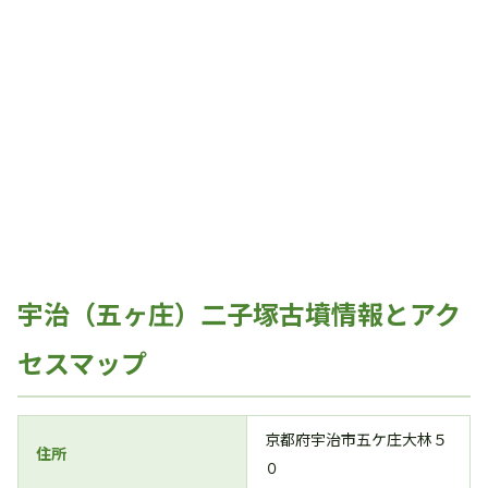
宇治（五ヶ庄）二子塚古墳情報とアク
セスマップ
京都府宇治市五ケ庄大林５
住所
０