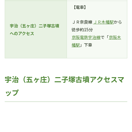
【電車】
ＪＲ奈良線
ＪＲ木幡駅
から
宇治（五ヶ庄）二子塚古墳
徒歩約15分
へのアクセス
京阪電鉄宇治線
で「
京阪木
幡駅
」下車
宇治（五ヶ庄）二子塚古墳アクセスマ
ップ