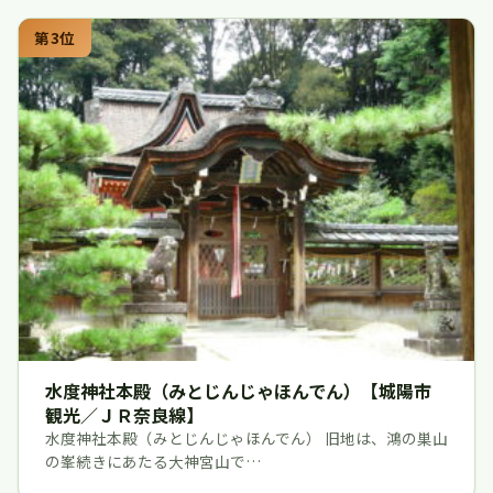
第3位
水度神社本殿（みとじんじゃほんでん）【城陽市
観光／ＪＲ奈良線】
水度神社本殿（みとじんじゃほんでん） 旧地は、鴻の巣山
の峯続きにあたる大神宮山で…