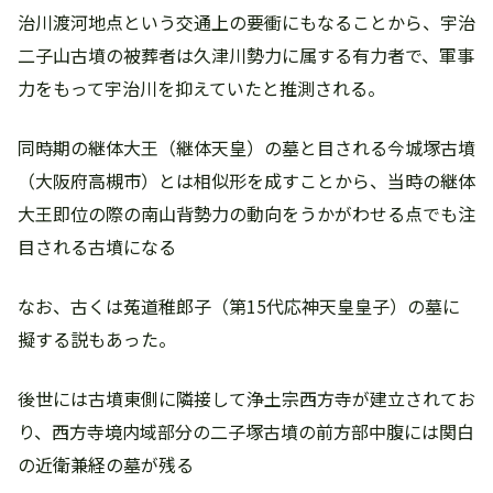
治川渡河地点という交通上の要衝にもなることから、宇治
二子山古墳の被葬者は久津川勢力に属する有力者で、軍事
力をもって宇治川を抑えていたと推測される。
同時期の継体大王（継体天皇）の墓と目される今城塚古墳
（大阪府高槻市）とは相似形を成すことから、当時の継体
大王即位の際の南山背勢力の動向をうかがわせる点でも注
目される古墳になる
なお、古くは菟道稚郎子（第15代応神天皇皇子）の墓に
擬する説もあった。
後世には古墳東側に隣接して浄土宗西方寺が建立されてお
り、西方寺境内域部分の二子塚古墳の前方部中腹には関白
の近衛兼経の墓が残る