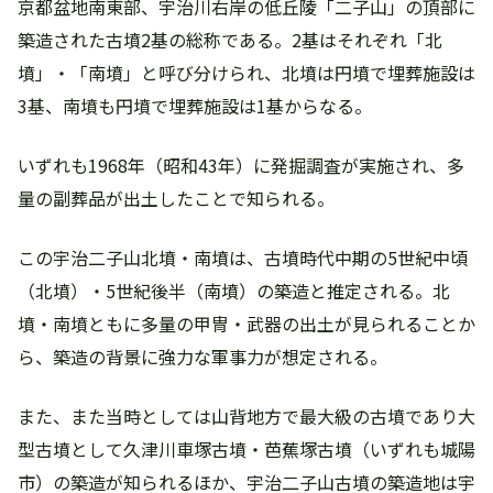
京都盆地南東部、宇治川右岸の低丘陵「二子山」の頂部に
築造された古墳2基の総称である。2基はそれぞれ「北
墳」・「南墳」と呼び分けられ、北墳は円墳で埋葬施設は
3基、南墳も円墳で埋葬施設は1基からなる。
いずれも1968年（昭和43年）に発掘調査が実施され、多
量の副葬品が出土したことで知られる。
この宇治二子山北墳・南墳は、古墳時代中期の5世紀中頃
（北墳）・5世紀後半（南墳）の築造と推定される。北
墳・南墳ともに多量の甲冑・武器の出土が見られることか
ら、築造の背景に強力な軍事力が想定される。
また、また当時としては山背地方で最大級の古墳であり大
型古墳として久津川車塚古墳・芭蕉塚古墳（いずれも城陽
市）の築造が知られるほか、宇治二子山古墳の築造地は宇