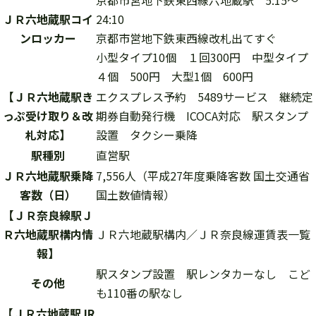
京都市営地下鉄東西線六地蔵駅 5:15～
ＪＲ六地蔵駅コイ
24:10
ンロッカー
京都市営地下鉄東西線改札出てすぐ
小型タイプ10個 １回300円 中型タイプ
４個 500円 大型1個 600円
【ＪＲ六地蔵駅き
エクスプレス予約 5489サービス 継続定
っぷ受け取り＆改
期券自動発行機 ICOCA対応 駅スタンプ
札対応】
設置 タクシー乗降
駅種別
直営駅
ＪＲ六地蔵駅乗降
7,556人（平成27年度乗降客数 国土交通省
客数（日）
国土数値情報）
【ＪＲ奈良線駅Ｊ
Ｒ六地蔵駅構内情
ＪＲ六地蔵駅構内
／
ＪＲ奈良線運賃表一覧
報】
駅スタンプ設置 駅レンタカーなし こど
その他
も110番の駅なし
【ＪＲ六地蔵駅JR