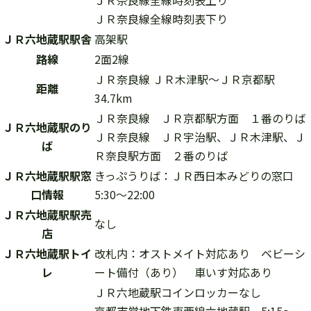
ＪＲ奈良線全線時刻表上り
ＪＲ奈良線全線時刻表下り
ＪＲ六地蔵駅駅舎
高架駅
路線
2面2線
ＪＲ奈良線 ＪＲ木津駅～ＪＲ京都駅
距離
34.7km
ＪＲ奈良線
ＪＲ京都駅
方面 １番のりば
ＪＲ六地蔵駅のり
ＪＲ奈良線
ＪＲ宇治駅
、
ＪＲ木津駅
、
Ｊ
ば
Ｒ奈良駅
方面 ２番のりば
ＪＲ六地蔵駅駅窓
きっぷうりば：ＪＲ西日本みどりの窓口
口情報
5:30～22:00
ＪＲ六地蔵駅駅売
なし
店
ＪＲ六地蔵駅トイ
改札内：オストメイト対応あり ベビーシ
レ
ート備付（あり） 車いす対応あり
ＪＲ六地蔵駅コインロッカーなし