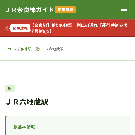
ＪＲ奈良線ガイド
JR奈良線
【奈良線】踏切の確認 列車の遅れ【運行時刻表状
⚠
緊急速報
況最新8/8】
ホーム
停車駅一覧
ＪＲ六地蔵駅
駅
ＪＲ六地蔵駅
駅基本情報