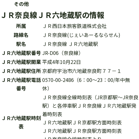
その他
ＪＲ奈良線ＪＲ六地蔵駅の情報
所属
ＪＲ西日本旅客鉄道株式会社
路線名
ＪＲ奈良線(じぇいあーるならせん)
駅名
ＪＲ奈良線 ＪＲ六地蔵駅
ＪＲ六地蔵駅番号
JR-D06（奈良線）
ＪＲ六地蔵駅開業
平成4年10月22日
ＪＲ六地蔵駅住所
京都府宇治市六地蔵奈良町７７－１
ＪＲ六地蔵駅電話
0570-00-2486（6：00～23：00/年中無
番号
休）
ＪＲ奈良線全線時刻表（JR京都駅～JR奈良
駅）と各停車駅ＪＲ奈良線ＪＲ六地蔵駅発
着時刻表
ＪＲ六地蔵駅時刻
ＪＲ六地蔵駅ＪＲ京都駅方面時刻表
表
ＪＲ六地蔵駅ＪＲ奈良駅方面時刻表