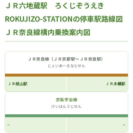
ＪＲ六地蔵駅 ろくじぞうえき
ROKUJIZO-STATIONの停車駅路線図
ＪＲ奈良線構内乗換案内図
ＪＲ奈良線（ＪＲ京都駅～ＪＲ奈良駅）
じぇいあーるならせん
ＪＲ桃山駅
ＪＲ木幡駅
京阪宇治線
けいはんうじせん
–
–