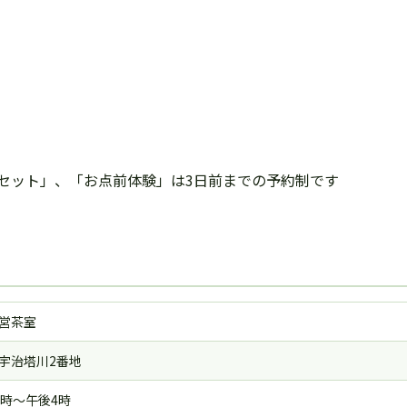
セット」、「お点前体験」は3日前までの予約制です
営茶室
宇治塔川2番地
0時～午後4時