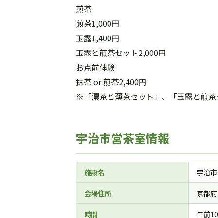
煎茶
煎茶1,000円
玉露1,400円
玉露と煎茶セット2,000円
お点前体験
抹茶 or 煎茶2,400円
※「濃茶と薄茶セット」、「玉露と煎茶
宇治市営茶室情報
施設名
宇治市
会場住所
京都府
時間
午前1