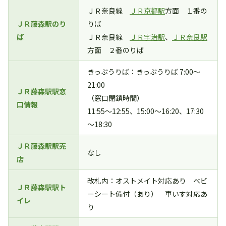
ＪＲ奈良線
ＪＲ京都駅
方面 １番の
ＪＲ藤森駅のり
りば
ば
ＪＲ奈良線
ＪＲ宇治駅
、
ＪＲ奈良駅
方面 ２番のりば
きっぷうりば：きっぷうりば 7:00～
21:00
ＪＲ藤森駅駅窓
（窓口閉鎖時間）
口情報
11:55～12:55、15:00～16:20、17:30
～18:30
ＪＲ藤森駅駅売
なし
店
改札内：オストメイト対応あり ベビ
ＪＲ藤森駅駅ト
ーシート備付（あり） 車いす対応あ
イレ
り