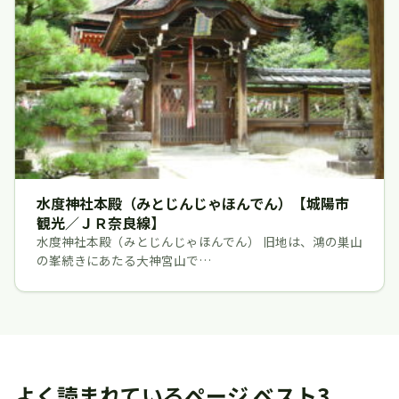
水度神社本殿（みとじんじゃほんでん）【城陽市
観光／ＪＲ奈良線】
水度神社本殿（みとじんじゃほんでん） 旧地は、鴻の巣山
の峯続きにあたる大神宮山で…
よく読まれているページ ベスト3