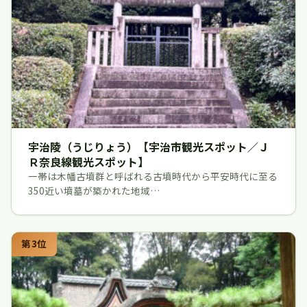
宇治陵（うじりょう）【宇治市観光スポット／Ｊ
Ｒ奈良線観光スポット】
一帯は木幡古墳群と呼ばれる古墳時代から平安時代に至る
350近い墳墓が築かれた地域…
第3位