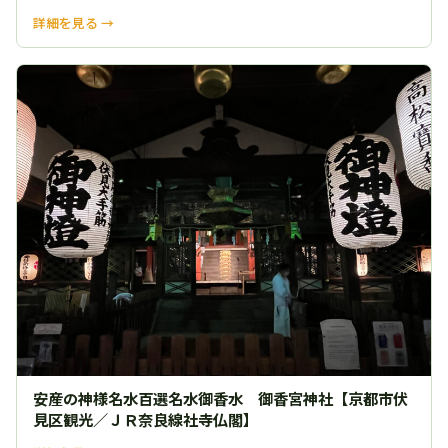
詳細を見る →
安産の神様名水百選名水御香水 御香宮神社【京都市伏
見区観光／ＪＲ奈良線社寺仏閣】