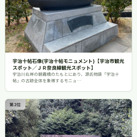
宇治十帖石像(宇治十帖モニュメント)【宇治市観光
スポット／ＪＲ奈良線観光スポット】
宇治川右岸の朝霧橋のたもとにあり、源氏物語「宇治十
帖」の古跡全体を象徴するモニュ…
第2位