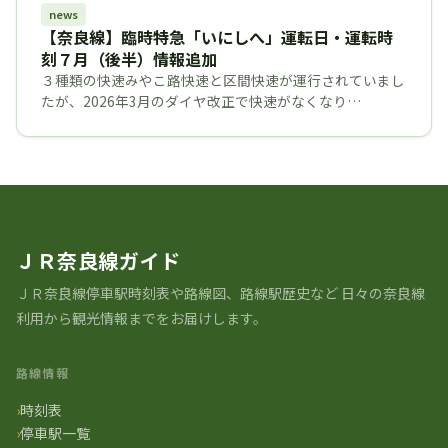
news
【奈良線】臨時特急「いにしへ」運転日・運転時
刻７月（後半）情報追加
３種類の快速みやこ路快速と区間快速が運行されていまし
たが、2026年3月のダイヤ改正で快速がなくなり…
ＪＲ奈良線ガイド
ＪＲ奈良線停車駅時刻表や路線図、路線駅歴史など ⽇々の奈良線
利⽤から観光情報までをお届けします。
路線情報
時刻表
停車駅一覧