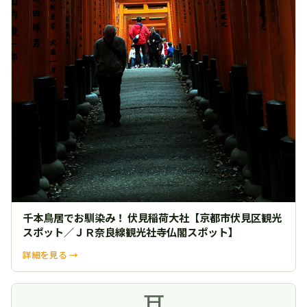
千本鳥居でお馴染み！ 伏見稲荷大社【京都市伏見区観光
スポット／ＪＲ奈良線観光社寺仏閣スポット】
詳細を見る →
⛩