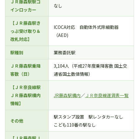
ＪＲ藤森駅駅コ
なし
インロッカー
【ＪＲ藤森駅き
ICOCA対応 自動体外式除細動器
っぷ受け取り＆
（AED)
改札対応】
駅種別
業務委託駅
ＪＲ藤森駅乗降
3,104人（平成27年度乗降客数 国土交
客数（日）
通省国土数値情報）
【ＪＲ奈良線駅
ＪＲ藤森駅構内
JR藤森駅構内
／
ＪＲ奈良線運賃表一覧
情報】
駅スタンプ設置 駅レンタカーなし
その他
こども110番の駅なし
【ＪＲ藤森駅Ｊ