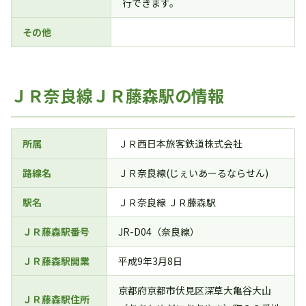
行できます。
その他
ＪＲ奈良線ＪＲ藤森駅の情報
所属
ＪＲ西日本旅客鉄道株式会社
路線名
ＪＲ奈良線(じぇいあーるならせん)
駅名
ＪＲ奈良線 ＪＲ藤森駅
ＪＲ藤森駅番号
JR-D04（奈良線）
ＪＲ藤森駅開業
平成9年3月8日
京都府京都市伏見区深草大亀谷大山
ＪＲ藤森駅住所