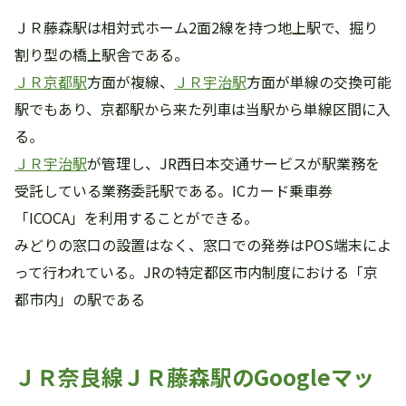
ＪＲ藤森駅は相対式ホーム2面2線を持つ地上駅で、掘り
割り型の橋上駅舎である。
ＪＲ京都駅
方面が複線、
ＪＲ宇治駅
方面が単線の交換可能
駅でもあり、京都駅から来た列車は当駅から単線区間に入
る。
ＪＲ宇治駅
が管理し、JR西日本交通サービスが駅業務を
受託している業務委託駅である。ICカード乗車券
「ICOCA」を利用することができる。
みどりの窓口の設置はなく、窓口での発券はPOS端末によ
って行われている。JRの特定都区市内制度における「京
都市内」の駅である
ＪＲ奈良線ＪＲ藤森駅のGoogleマッ