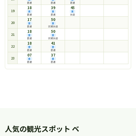
普通
普通
普通
18
39
45
19
京
京
京
普通
普通
快速
17
50
20
京
京
普通
区間快速
18
50
21
京
京
普通
区間快速
18
41
22
京
京
普通
普通
07
37
23
京
京
普通
普通
時刻表一覧に戻る
人気の観光スポット ベ