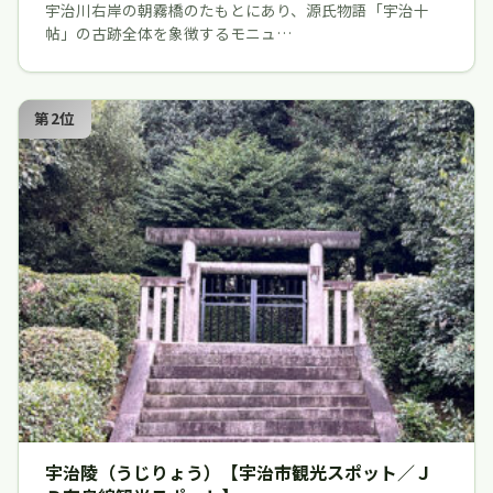
宇治川右岸の朝霧橋のたもとにあり、源氏物語「宇治十
帖」の古跡全体を象徴するモニュ…
第2位
宇治陵（うじりょう）【宇治市観光スポット／Ｊ