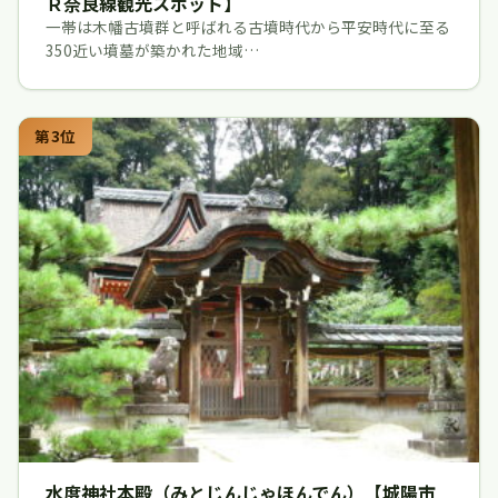
Ｒ奈良線観光スポット】
一帯は木幡古墳群と呼ばれる古墳時代から平安時代に至る
350近い墳墓が築かれた地域…
第3位
水度神社本殿（みとじんじゃほんでん）【城陽市