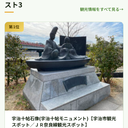
スト3
観光情報をすべて見る
第1位
宇治十帖石像(宇治十帖モニュメント)【宇治市観光
スポット／ＪＲ奈良線観光スポット】