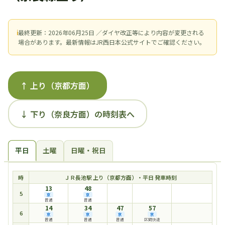
ℹ
最終更新：2026年06月25日 ／ダイヤ改正等により内容が変更される
場合があります。最新情報はJR西日本公式サイトでご確認ください。
↑ 上り（京都方面）
↓ 下り（奈良方面）の時刻表へ
平日
土曜
日曜・祝日
時
ＪＲ長池駅 上り（京都方面）・平日 発車時刻
13
48
5
京
京
普通
普通
14
34
47
57
6
京
京
京
京
普通
普通
普通
区間快速