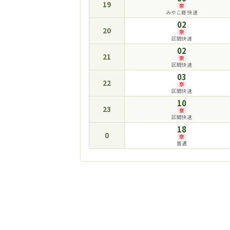
19
奈
みやこ路 快速
02
20
奈
区間快速
02
21
奈
区間快速
03
22
奈
区間快速
10
23
奈
区間快速
18
0
奈
普通