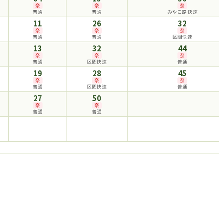
奈
奈
奈
普通
普通
みやこ路 快速
11
26
32
奈
奈
奈
普通
普通
区間快速
13
32
44
奈
奈
奈
普通
区間快速
普通
19
28
45
奈
奈
奈
普通
区間快速
普通
27
50
奈
奈
普通
普通
時刻表一覧に戻る