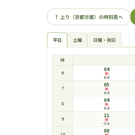
↑ 上り（京都方面）の時刻表へ
平日
土曜
日曜・祝日
時
04
6
奈
普通
05
7
奈
普通
04
8
奈
普通
11
9
奈
快速
00
10
奈