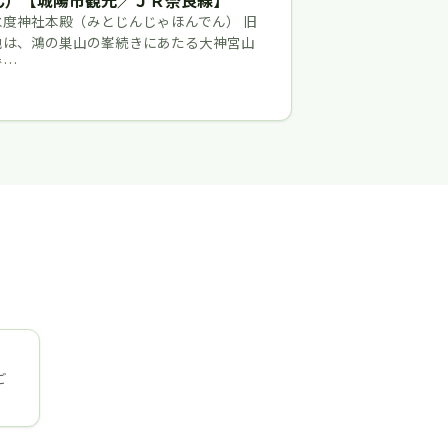
ん）【城陽市観光／ＪＲ奈良線】
水度神社本殿（みとじんじゃほんでん） 旧
地は、鴻の巣山の峯続きにあたる大神宮山
で…
ご