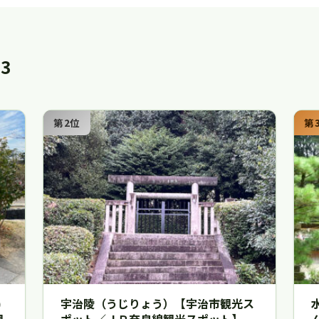
3
第2位
第
)
宇治陵（うじりょう）【宇治市観光ス