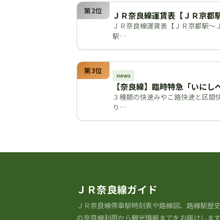
第2位
ＪＲ奈良線運賃表【ＪＲ京都
ＪＲ奈良線運賃表【ＪＲ京都駅～Ｊ
駅…
第3位
news
【奈良線】臨時特急「いにし
３種類の快速みやこ路快速と区間快
り…
ＪＲ奈良線ガイド
ＪＲ奈良線停車駅時刻表や路線図、路線駅歴史
の奈良線利⽤から観光情報までをお届けしま