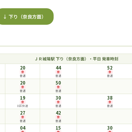
↓ 下り（奈良方面）
ＪＲ城陽駅 下り（奈良方面）・平日 発車時刻
20
44
52
奈
奈
奈
普通
普通
普通
20
50
奈
奈
普通
普通
19
30
38
奈
奈
奈
D区快速
普通
普通
27
42
奈
奈
普通
普通
04
15
30
奈
奈
奈