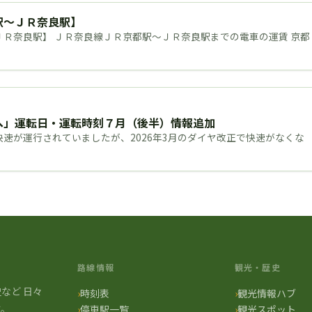
駅～ＪＲ奈良駅】
Ｒ奈良駅】 ＪＲ奈良線ＪＲ京都駅～ＪＲ奈良駅までの電車の運賃 京都
へ」運転日・運転時刻７月（後半）情報追加
速が運行されていましたが、2026年3月のダイヤ改正で快速がなくな
路線情報
観光・歴史
など ⽇々
時刻表
観光情報ハブ
す。
停車駅一覧
観光スポット