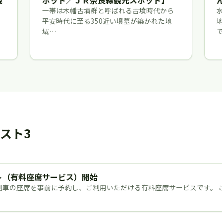
観
ポット／ＪＲ奈良線観光スポット】
一帯は木幡古墳群と呼ばれる古墳時代から
平安時代に至る350近い墳墓が築かれた地
域…
スト3
ト（有料座席サービス）開始
列車の座席を事前に予約し、ご利用いただける有料座席サービスです。 