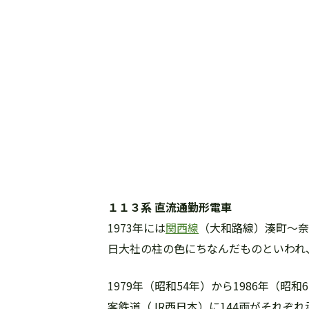
１１３系 直流通勤形電車
1973年には
関西線
（大和路線）湊町〜奈
日大社の柱の色にちなんだものといわれ、
1979年（昭和54年）から1986年（
客鉄道（JR西日本）に144両がそれぞ