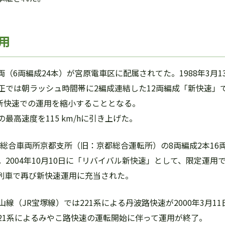
用
両（6両編成24本）が宮原電車区に配属されてた。1988年3
ヤ改正では朝ラッシュ時間帯に2編成連結した12両編成「新快速
に新快速での運用を縮小することとなる。
の最高速度を115 km/hに引き上げた。
田総合車両所京都支所（旧：京都総合運転所）の8両編成2本16
2004年10月10日に「リバイバル新快速」として、限定運
時列車で再び新快速運用に充当された。
線（JR宝塚線）では221系による丹波路快速が2000年3月1
ら221系によるみやこ路快速の運転開始に伴って運用が終了。