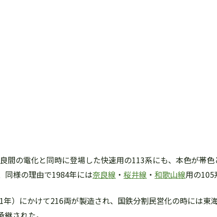
良間の電化と同時に登場した快速用の113系にも、本色が帯
同様の理由で1984年には
奈良線
・
桜井線
・
和歌山線
用の10
昭和61年）にかけて216両が製造され、国鉄分割民営化の時には東
れ承継された。