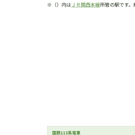
※（）内は
ＪＲ関西本線
所管の駅です。
国鉄113系電車