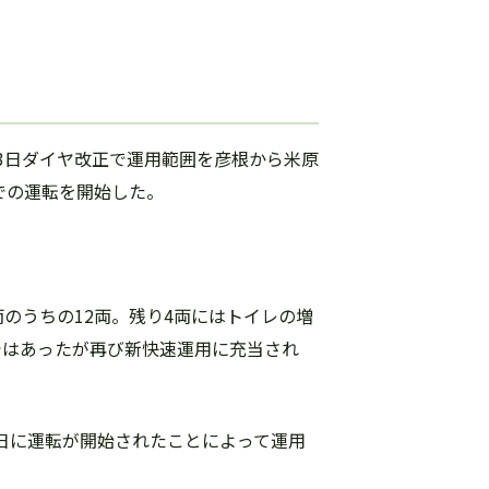
月13日ダイヤ改正で運用範囲を彦根から米原
」での運転を開始した。
両のうちの12両。残り4両にはトイレの増
用ではあったが再び新快速運用に充当され
1日に運転が開始されたことによって運用