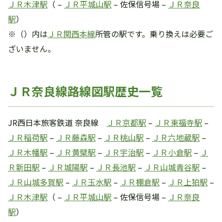
ＪＲ木津駅
（ –
ＪＲ平城山駅
– 佐保信号場 –
ＪＲ奈良
駅
）
※（）内は
ＪＲ関西本線
所管の駅です。乗り換えは必要ご
ざいません。
ＪＲ奈良線路線図駅歴史一覧
JR西日本旅客鉄道 奈良線
ＪＲ京都駅
–
ＪＲ東福寺駅
–
ＪＲ稲荷駅
–
ＪＲ藤森駅
–
ＪＲ桃山駅
–
ＪＲ六地蔵駅
–
ＪＲ木幡駅
–
ＪＲ黄檗駅
–
ＪＲ宇治駅
–
ＪＲ小倉駅
–
Ｊ
Ｒ新田駅
–
ＪＲ城陽駅
–
ＪＲ長池駅
–
ＪＲ山城青谷駅
–
ＪＲ山城多賀駅
–
ＪＲ玉水駅
–
ＪＲ棚倉駅
–
ＪＲ上狛駅
–
ＪＲ木津駅
（ –
ＪＲ平城山駅
– 佐保信号場 –
ＪＲ奈良
駅
）