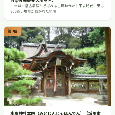
Ｒ奈良線観光スポット】
一帯は木幡古墳群と呼ばれる古墳時代から平安時代に至る
350近い墳墓が築かれた地域…
第3位
水度神社本殿（みとじんじゃほんでん）【城陽市