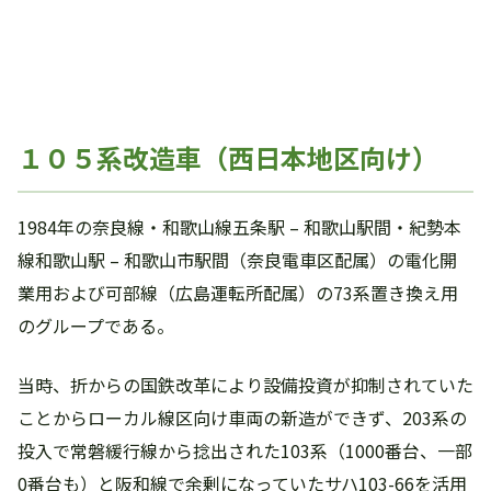
１０５系改造車（西日本地区向け）
1984年の奈良線・和歌山線五条駅 – 和歌山駅間・紀勢本
線和歌山駅 – 和歌山市駅間（奈良電車区配属）の電化開
業用および可部線（広島運転所配属）の73系置き換え用
のグループである。
当時、折からの国鉄改革により設備投資が抑制されていた
ことからローカル線区向け車両の新造ができず、203系の
投入で常磐緩行線から捻出された103系（1000番台、一部
0番台も）と阪和線で余剰になっていたサハ103-66を活用