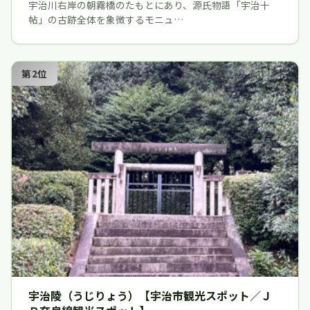
宇治川右岸の朝霧橋のたもとにあり、源氏物語「宇治十
帖」の古跡全体を象徴するモニュ…
第2位
宇治陵（うじりょう）【宇治市観光スポット／Ｊ