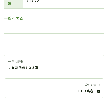
ATS-SW
置
一覧へ戻る
← 前の記事
ＪＲ奈良線１０３系
次の記事 →
１１３系春日色