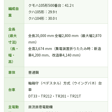
クモハ105形500番台：41.2 t
編成自
クハ105形：29.9 t
重
クハ104形：30.0 t
全長
(最大
全長20,000 mm 全幅2,800 mm（最大幅2,870
寸法)
mm）
（長・
全高3,674 mm（集電装置折りたたみ時：新造
幅・
車4,200 mm、改造車4,140 mm）
高）
車体
普通鋼
軸箱守（ペデスタル）方式（ウイングバネ）台
台車
車
DT33・TR212・TR201・TR21T
主電動
直流直巻電動機