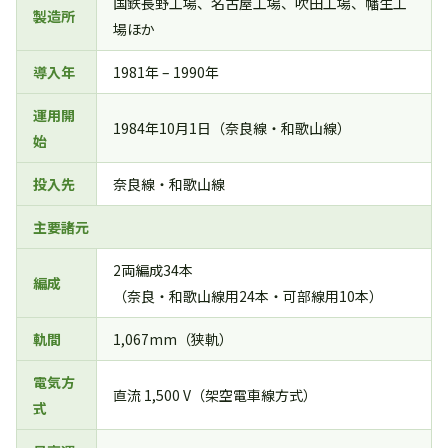
国鉄長野工場、名古屋工場、吹田工場、幡生工
製造所
場ほか
導入年
1981年 – 1990年
運用開
1984年10月1日（奈良線・和歌山線）
始
投入先
奈良線・和歌山線
主要諸元
2両編成34本
編成
（奈良・和歌山線用24本・可部線用10本）
軌間
1,067mm（狭軌）
電気方
直流 1,500 V（架空電車線方式）
式