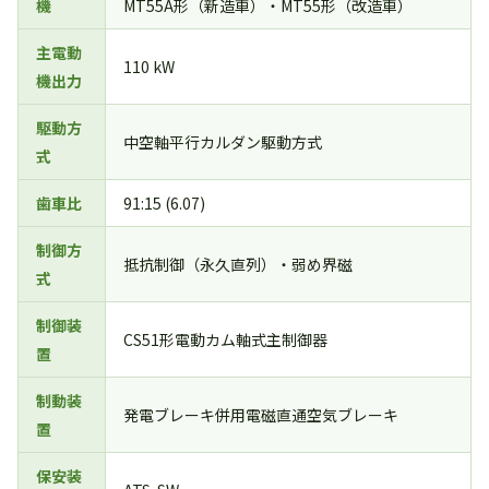
機
MT55A形（新造車）・MT55形（改造車）
主電動
110 kW
機出力
駆動方
中空軸平行カルダン駆動方式
式
歯車比
91:15 (6.07)
制御方
抵抗制御（永久直列）・弱め界磁
式
制御装
CS51形電動カム軸式主制御器
置
制動装
発電ブレーキ併用電磁直通空気ブレーキ
置
保安装