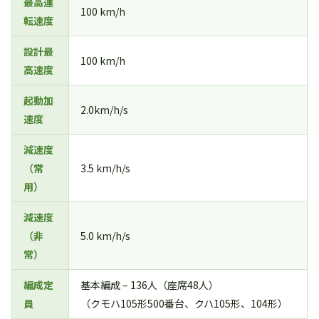
最高運
100 km/h
転速度
設計最
100 km/h
高速度
起動加
2.0km/h/s
速度
減速度
（常
3.5 km/h/s
用）
減速度
（非
5.0 km/h/s
常）
編成定
基本編成 – 136人（座席48人）
員
（クモハ105形500番台、クハ105形、104形）