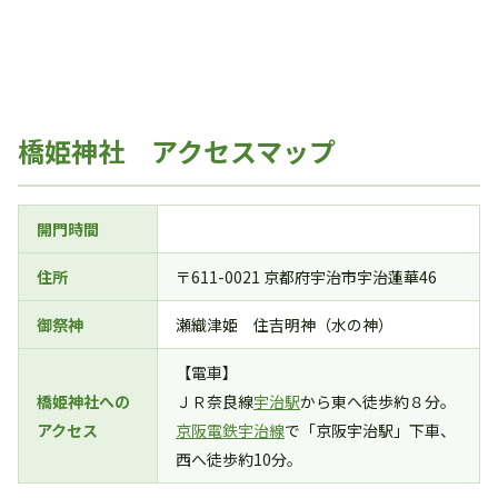
橋姫神社 アクセスマップ
開門時間
住所
〒611-0021 京都府宇治市宇治蓮華46
御祭神
瀬織津姫 住吉明神（水の神）
【電車】
橋姫神社への
ＪＲ奈良線
宇治駅
から東へ徒歩約８分。
アクセス
京阪電鉄宇治線
で「京阪宇治駅」下車、
西へ徒歩約10分。