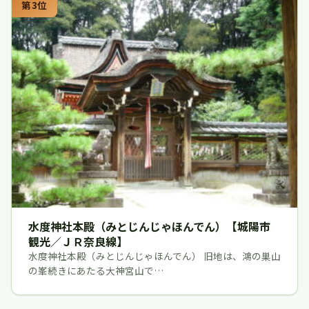
第3位
水度神社本殿（みとじんじゃほんでん）【城陽市
観光／ＪＲ奈良線】
水度神社本殿（みとじんじゃほんでん） 旧地は、鴻の巣山
の峯続きにあたる大神宮山で…