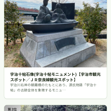
宇治十帖石像(宇治十帖モニュメント)【宇治市観光
スポット／ＪＲ奈良線観光スポット】
宇治川右岸の朝霧橋のたもとにあり、源氏物語「宇治十
帖」の古跡全体を象徴するモニュ…
第2位