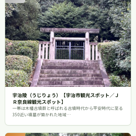
宇治陵（うじりょう）【宇治市観光スポット／Ｊ
Ｒ奈良線観光スポット】
一帯は木幡古墳群と呼ばれる古墳時代から平安時代に至る
350近い墳墓が築かれた地域…