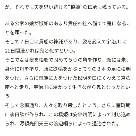
が、それでも夫を思い続ける“橋姫”の伝承も残っている。
ある公家の娘が嫉妬のあまり貴船神社へ詣でて鬼になるこ
とを願った。
そして７日目に貴船の神託があり、姿を変えて宇治川 に
21日間浸かれば鬼と化すという。
そこで女は髪を松脂で固めて５つの角を作り、顔には朱、
身体に丹を塗り、頭に鉄輪をかぶってその３本の足に松明
をつけ、さらに両端に火をつけた松明を口にくわえて京の
南へと走り、宇治川に浸かって生きながら鬼となったとい
う。
そして念願通り、人々を取り殺したという。さらに室町期
に後日談が作られ、この橋姫は安倍晴明によって封じ込め
られ、源頼光四天王の渡辺綱らによって退治された。