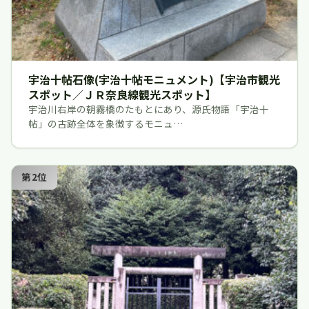
宇治十帖石像(宇治十帖モニュメント)【宇治市観光
スポット／ＪＲ奈良線観光スポット】
宇治川右岸の朝霧橋のたもとにあり、源氏物語「宇治十
帖」の古跡全体を象徴するモニュ…
第2位