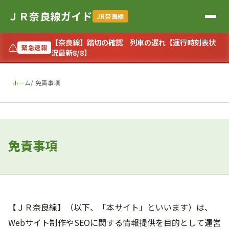
ＪＲ奈良線ガイド
JR奈良線
【奈良線】踏切の確認 列車の遅れ【運行時刻表状
⚠
緊急速報
況最新8/8】
ホーム
免責事項
免責事項
【ＪＲ奈良線】（以下、「本サイト」といいます）は、
Webサイト制作やSEOに関する情報提供を目的として運営