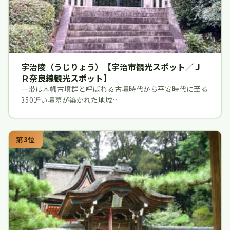
宇治陵（うじりょう）【宇治市観光スポット／Ｊ
Ｒ奈良線観光スポット】
一帯は木幡古墳群と呼ばれる古墳時代から平安時代に至る
350近い墳墓が築かれた地域…
第3位