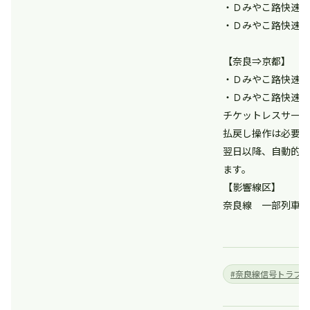
・Ｄみやこ路快速１
・Ｄみやこ路快速１
【奈良⇒京都】
・Ｄみやこ路快速１
・Ｄみやこ路快速１
チケットレスサービ
払戻し操作は必要ご
翌日以降、自動的に
ます。
【影響線区】
奈良線 一部列車運
#奈良線信号トラブ