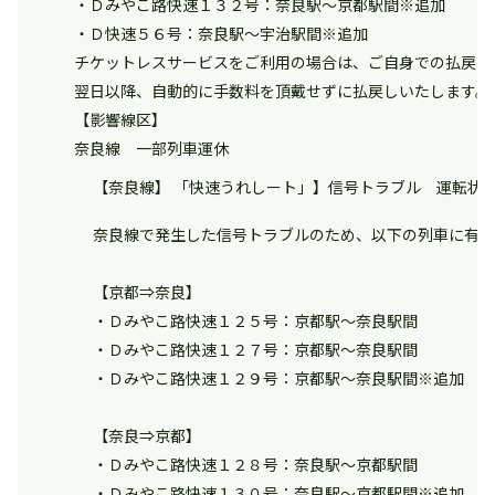
・Ｄみやこ路快速１３２号：奈良駅～京都駅間※追加
・Ｄ快速５６号：奈良駅～宇治駅間※追加
チケットレスサービスをご利用の場合は、ご自身での払戻し
翌日以降、自動的に手数料を頂戴せずに払戻しいたします。
【影響線区】
奈良線 一部列車運休
【奈良線】 「快速うれしート」】信号トラブル 運転状況（9
奈良線で発生した信号トラブルのため、以下の列車に有料
【京都⇒奈良】
・Ｄみやこ路快速１２５号：京都駅～奈良駅間
・Ｄみやこ路快速１２７号：京都駅～奈良駅間
・Ｄみやこ路快速１２９号：京都駅～奈良駅間※追加
【奈良⇒京都】
・Ｄみやこ路快速１２８号：奈良駅～京都駅間
・Ｄみやこ路快速１３０号：奈良駅～京都駅間※追加