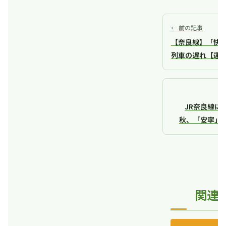
← 前の記事
【奈良線】「快
列車の遅れ【運行
JR奈良線に
秋、「安寧」
関連