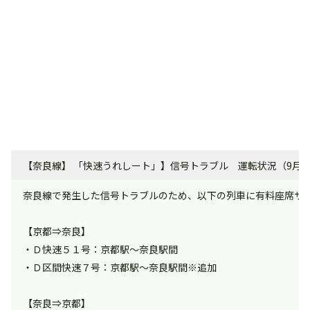
【奈良線】 「快速うれしート」】信号トラブル 運転状況（9月25日
奈良線で発生した信号トラブルのため、以下の列車に有料座席サ
【京都⇒奈良】
・Ｄ快速５１号：京都駅～奈良駅間
・Ｄ区間快速７号：京都駅～奈良駅間※追加
【奈良⇒京都】