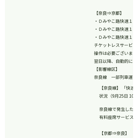
【奈良⇒京都】
・Ｄみやこ路快速１０
・Ｄみやこ路快速１０
・Ｄみやこ路快速１０
チケットレスサービス
操作は必要ございませ
翌日以降、自動的に手
【影響線区】
奈良線 一部列車運休
【奈良線】 「快速
状況（9月25日 10
奈良線で発生した信
有料座席サービスの
【京都⇒奈良】