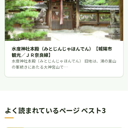
水度神社本殿（みとじんじゃほんでん）【城陽市
観光／ＪＲ奈良線】
水度神社本殿（みとじんじゃほんでん） 旧地は、鴻の巣山
の峯続きにあたる大神宮山で…
よく読まれているページ ベスト3