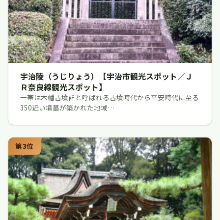
宇治陵（うじりょう）【宇治市観光スポット／Ｊ
Ｒ奈良線観光スポット】
一帯は木幡古墳群と呼ばれる古墳時代から平安時代に至る
350近い墳墓が築かれた地域…
第3位