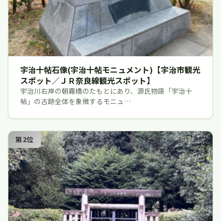
宇治十帖石像(宇治十帖モニュメント)【宇治市観光
スポット／ＪＲ奈良線観光スポット】
宇治川右岸の朝霧橋のたもとにあり、源氏物語「宇治十
帖」の古跡全体を象徴するモニュ…
第2位