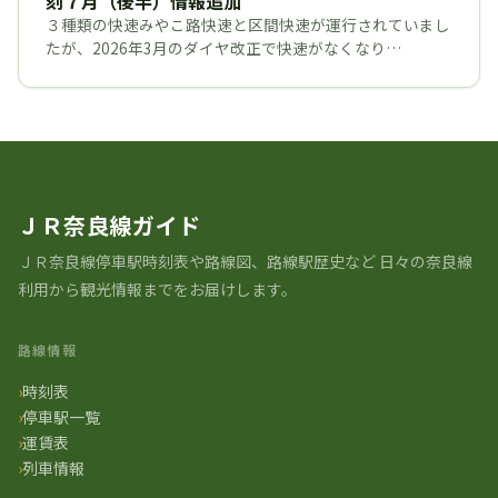
刻７月（後半）情報追加
３種類の快速みやこ路快速と区間快速が運行されていまし
たが、2026年3月のダイヤ改正で快速がなくなり…
ＪＲ奈良線ガイド
ＪＲ奈良線停車駅時刻表や路線図、路線駅歴史など ⽇々の奈良線
利⽤から観光情報までをお届けします。
路線情報
時刻表
停車駅一覧
運賃表
列車情報