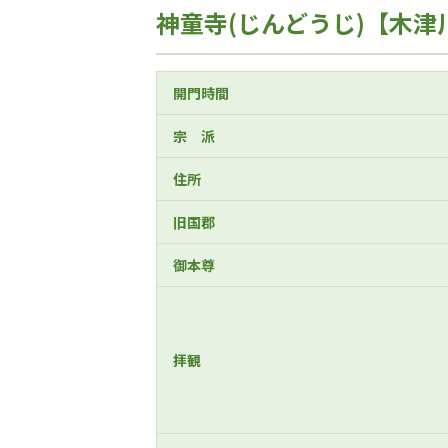
神童寺(じんどうじ)【木津
開門時間
宗 派
住所
旧国郡
御本尊
拝観