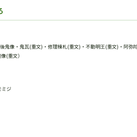
ろ
鬼像・鬼瓦(重文)・修理棟札(重文)・不動明王(重文)・阿弥陀
薩像(重文）
モミジ