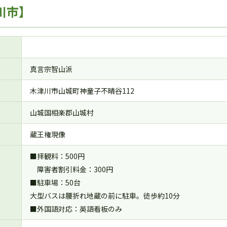
川市】
真言宗智山派
木津川市山城町神童子不晴谷112
山城国相楽郡山城村
蔵王権現像
■拝観料：500円
障害者割引料金：300円
■駐車場：50台
大型バスは腰折れ地蔵の前に駐車。徒歩約10分
■外国語対応：英語看板のみ