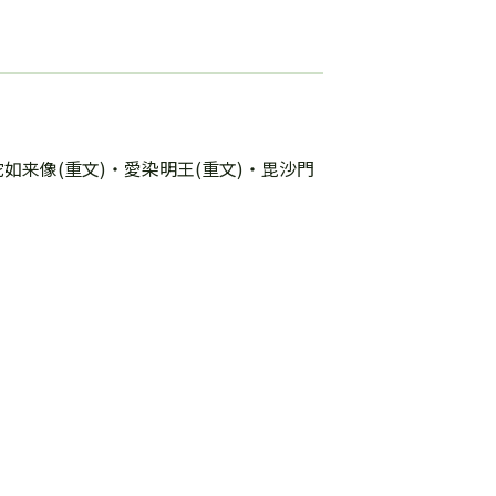
如来像(重文)・愛染明王(重文)・毘沙門